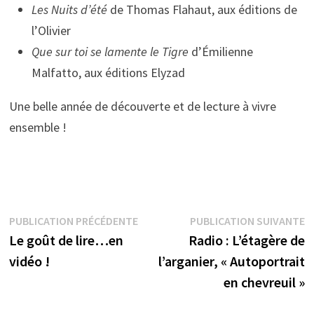
Les Nuits d’été
de Thomas Flahaut, aux éditions de
l’Olivier
Que sur toi se lamente le Tigre
d’Émilienne
Malfatto, aux éditions Elyzad
Une belle année de découverte et de lecture à vivre
ensemble !
Navigation
Publication
P
PUBLICATION PRÉCÉDENTE
PUBLICATION SUIVANTE
précédente :
s
Le goût de lire…en
Radio : L’étagère de
de
vidéo !
l’arganier, « Autoportrait
l’article
en chevreuil »