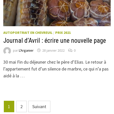
AUTOPORTRAIT EN CHEVREUIL
/
PRIX 2021
Journal d’Avril : écrire une nouvelle page
par
L'Arganier
28 janvier 2022
0
30 mai Fin du déjeuner chez le père d’Elias. Le retour à
l’appartement fut d’un silence de marbre, ce qui n’a pas
aidé à la …
Pagination
1
2
Suivant